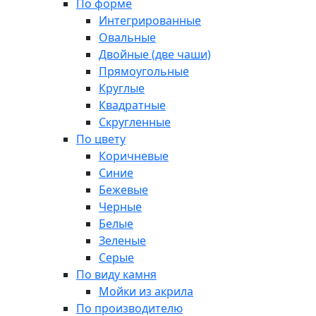
По форме
Интегрированные
Овальные
Двойные (две чаши)
Прямоугольные
Круглые
Квадратные
Скругленные
По цвету
Коричневые
Синие
Бежевые
Черные
Белые
Зеленые
Серые
По виду камня
Мойки из акрила
По производителю