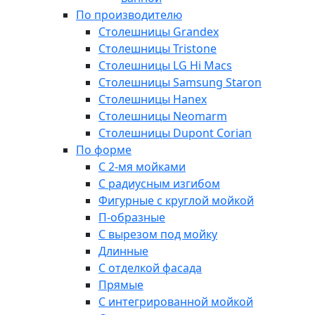
По производителю
Столешницы Grandex
Столешницы Tristone
Столешницы LG Hi Macs
Столешницы Samsung Staron
Столешницы Hanex
Столешницы Neomarm
Столешницы Dupont Corian
По форме
С 2-мя мойками
С радиусным изгибом
Фигурные с круглой мойкой
П-образные
С вырезом под мойку
Длинные
С отделкой фасада
Прямые
С интегрированной мойкой