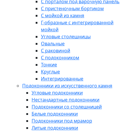
С порталом под варочную панель
С пристеночным бортиком
С мойкой из камня
Г-образные с интегрированной
мойкой
Угловые столешницы
Овальные
C раковиной
C подоконником
Тонкие
Круглые
Интегрированные
Подоконники из искусственного камня
Угловые подоконники
Нестандартные подоконники
Подоконники со столешницей
Белые подоконники
Подоконники под мрамор
Литые подоконники