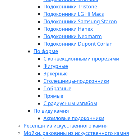
Подоконники Tristone
Подоконники LG Hi Macs
Подоконники Samsung Staron
Подоконники Hanex
Подоконники Neomarm
Подоконники Dupont Corian
По форме
С конвекционными прорезями
Фигурные
Эркерные
Столешницы-подоконники
Г-образные
Прямые
С радиусным изгибом
По виду камня
Акриловые подоконники
Ресепшн из искусственного камня
Мойки, раковины из искусственного камня