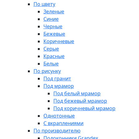
По цвету
Зеленые
Синие
Черные
Бежевые
Коричневые
Серые
Красные
Белые
По рисунку
Под гранит
Под мрамор
Под белый мрамор
Под бежевый мрамор
Под коричневый мрамор
Однотонные
С вкраплениями
По производителю
Подоконники Grandex