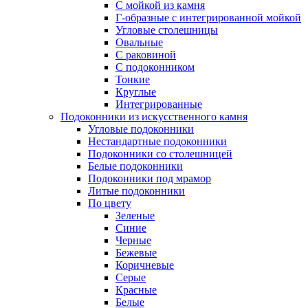
С мойкой из камня
Г-образные с интегрированной мойкой
Угловые столешницы
Овальные
C раковиной
C подоконником
Тонкие
Круглые
Интегрированные
Подоконники из искусственного камня
Угловые подоконники
Нестандартные подоконники
Подоконники со столешницей
Белые подоконники
Подоконники под мрамор
Литые подоконники
По цвету
Зеленые
Синие
Черные
Бежевые
Коричневые
Серые
Красные
Белые