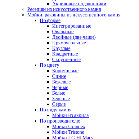
Акриловые подоконники
Ресепшн из искусственного камня
Мойки, раковины из искусственного камня
По форме
Интегрированные
Овальные
Двойные (две чаши)
Прямоугольные
Круглые
Квадратные
Скругленные
По цвету
Коричневые
Синие
Бежевые
Черные
Белые
Зеленые
Серые
По виду камня
Мойки из акрила
По производителю
Мойки Grandex
Мойки Tristone
Мойки LG Hi Macs