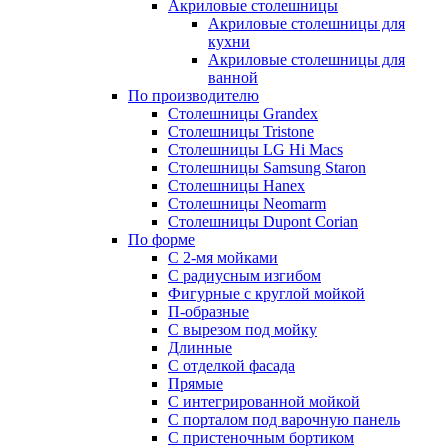
Акриловые столешницы
Акриловые столешницы для
кухни
Акриловые столешницы для
ванной
По производителю
Столешницы Grandex
Столешницы Tristone
Столешницы LG Hi Macs
Столешницы Samsung Staron
Столешницы Hanex
Столешницы Neomarm
Столешницы Dupont Corian
По форме
С 2-мя мойками
С радиусным изгибом
Фигурные с круглой мойкой
П-образные
С вырезом под мойку
Длинные
С отделкой фасада
Прямые
С интегрированной мойкой
С порталом под варочную панель
С пристеночным бортиком