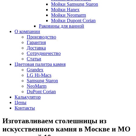
Мойки Samsung Staron
Мойки Hanex
Мойки Neomarm
Мойки Dupont Corian
Раковины для ванной
О компании
Производство
Гарантия
Доставка
Сотрудничество
Статьи
Цветовая палитра камня
Grandex
LG Hi-Macs
Samsung Staron
NeoMarm
DuPont Corian
Калькулятор
Цены
Контакты
Изготавливаем столешницы из
искусственного камня в Москве и МО