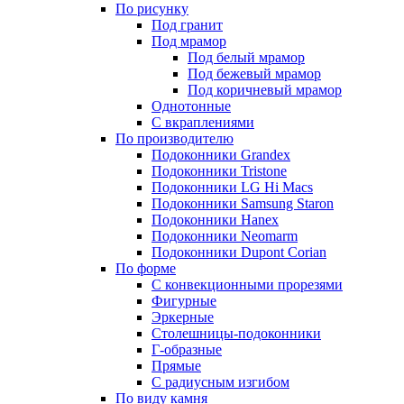
По рисунку
Под гранит
Под мрамор
Под белый мрамор
Под бежевый мрамор
Под коричневый мрамор
Однотонные
С вкраплениями
По производителю
Подоконники Grandex
Подоконники Tristone
Подоконники LG Hi Macs
Подоконники Samsung Staron
Подоконники Hanex
Подоконники Neomarm
Подоконники Dupont Corian
По форме
С конвекционными прорезями
Фигурные
Эркерные
Столешницы-подоконники
Г-образные
Прямые
С радиусным изгибом
По виду камня