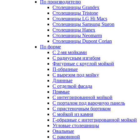
По производителю
Столешницы Grandex
Столешницы Tristone
Столешницы LG Hi Macs
Столешницы Samsung Staron
Столешницы Hanex
Столешницы Neomarm
Столешницы Dupont Corian
По форме
С 2-мя мойками
С радиусным изгибом
Фигурные с круглой мойкой
П-образные
С вырезом под мойку
Длинные
С отделкой фасада
Прямые
С интегрированной мойкой
С порталом под варочную панель
С пристеночным бортиком
С мойкой из камня
Г-образные с интегрированной мойкой
Угловые столешницы
Овальные
C раковиной