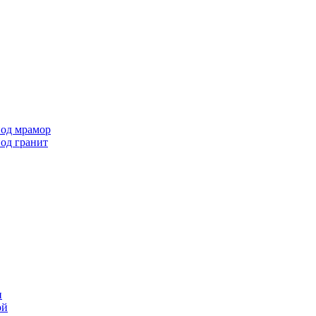
под мрамор
од гранит
и
ой