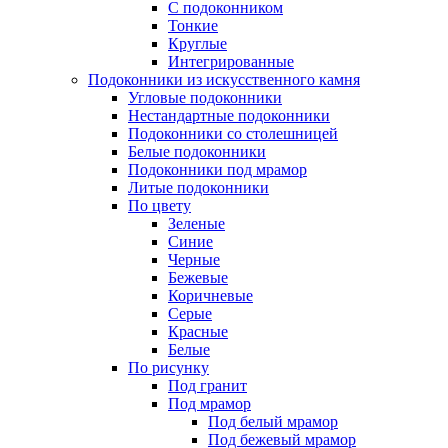
C подоконником
Тонкие
Круглые
Интегрированные
Подоконники из искусственного камня
Угловые подоконники
Нестандартные подоконники
Подоконники со столешницей
Белые подоконники
Подоконники под мрамор
Литые подоконники
По цвету
Зеленые
Синие
Черные
Бежевые
Коричневые
Серые
Красные
Белые
По рисунку
Под гранит
Под мрамор
Под белый мрамор
Под бежевый мрамор