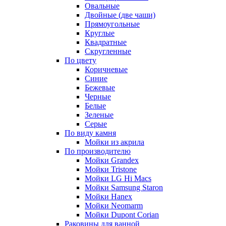
Овальные
Двойные (две чаши)
Прямоугольные
Круглые
Квадратные
Скругленные
По цвету
Коричневые
Синие
Бежевые
Черные
Белые
Зеленые
Серые
По виду камня
Мойки из акрила
По производителю
Мойки Grandex
Мойки Tristone
Мойки LG Hi Macs
Мойки Samsung Staron
Мойки Hanex
Мойки Neomarm
Мойки Dupont Corian
Раковины для ванной