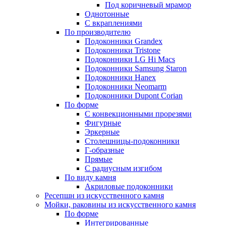
Под коричневый мрамор
Однотонные
С вкраплениями
По производителю
Подоконники Grandex
Подоконники Tristone
Подоконники LG Hi Macs
Подоконники Samsung Staron
Подоконники Hanex
Подоконники Neomarm
Подоконники Dupont Corian
По форме
С конвекционными прорезями
Фигурные
Эркерные
Столешницы-подоконники
Г-образные
Прямые
С радиусным изгибом
По виду камня
Акриловые подоконники
Ресепшн из искусственного камня
Мойки, раковины из искусственного камня
По форме
Интегрированные