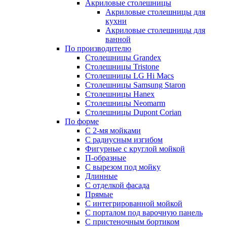
Акриловые столешницы
Акриловые столешницы для
кухни
Акриловые столешницы для
ванной
По производителю
Столешницы Grandex
Столешницы Tristone
Столешницы LG Hi Macs
Столешницы Samsung Staron
Столешницы Hanex
Столешницы Neomarm
Столешницы Dupont Corian
По форме
С 2-мя мойками
С радиусным изгибом
Фигурные с круглой мойкой
П-образные
С вырезом под мойку
Длинные
С отделкой фасада
Прямые
С интегрированной мойкой
С порталом под варочную панель
С пристеночным бортиком