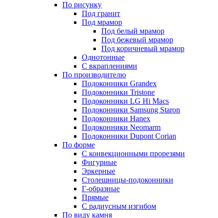
По рисунку
Под гранит
Под мрамор
Под белый мрамор
Под бежевый мрамор
Под коричневый мрамор
Однотонные
С вкраплениями
По производителю
Подоконники Grandex
Подоконники Tristone
Подоконники LG Hi Macs
Подоконники Samsung Staron
Подоконники Hanex
Подоконники Neomarm
Подоконники Dupont Corian
По форме
С конвекционными прорезями
Фигурные
Эркерные
Столешницы-подоконники
Г-образные
Прямые
С радиусным изгибом
По виду камня