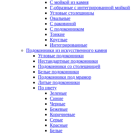
С мойкой из камня
Г-образные с интегрированной мойкой
Угловые столешницы
Овальные
C раковиной
C подоконником
Тонкие
Круглые
Интегрированные
Подоконники из искусственного камня
Угловые подоконники
Нестандартные подоконники
Подоконники со столешницей
Белые подоконники
Подоконники под мрамор
Литые подоконники
По цвету
Зеленые
Синие
Черные
Бежевые
Коричневые
Серые
Красные
Белые