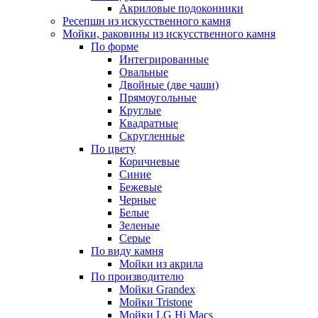
Акриловые подоконники
Ресепшн из искусственного камня
Мойки, раковины из искусственного камня
По форме
Интегрированные
Овальные
Двойные (две чаши)
Прямоугольные
Круглые
Квадратные
Скругленные
По цвету
Коричневые
Синие
Бежевые
Черные
Белые
Зеленые
Серые
По виду камня
Мойки из акрила
По производителю
Мойки Grandex
Мойки Tristone
Мойки LG Hi Macs