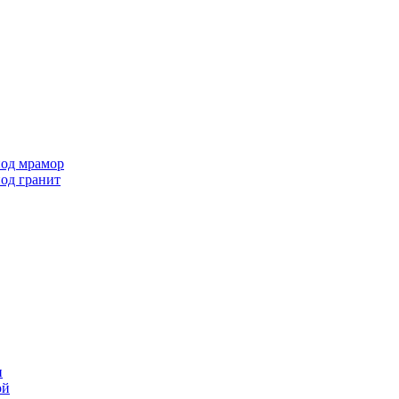
под мрамор
од гранит
и
ой