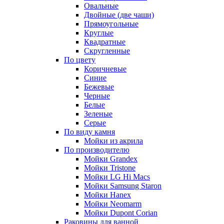
Овальные
Двойные (две чаши)
Прямоугольные
Круглые
Квадратные
Скругленные
По цвету
Коричневые
Синие
Бежевые
Черные
Белые
Зеленые
Серые
По виду камня
Мойки из акрила
По производителю
Мойки Grandex
Мойки Tristone
Мойки LG Hi Macs
Мойки Samsung Staron
Мойки Hanex
Мойки Neomarm
Мойки Dupont Corian
Раковины для ванной