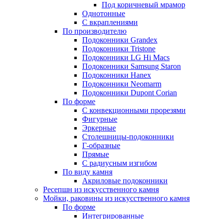
Под коричневый мрамор
Однотонные
С вкраплениями
По производителю
Подоконники Grandex
Подоконники Tristone
Подоконники LG Hi Macs
Подоконники Samsung Staron
Подоконники Hanex
Подоконники Neomarm
Подоконники Dupont Corian
По форме
С конвекционными прорезями
Фигурные
Эркерные
Столешницы-подоконники
Г-образные
Прямые
С радиусным изгибом
По виду камня
Акриловые подоконники
Ресепшн из искусственного камня
Мойки, раковины из искусственного камня
По форме
Интегрированные