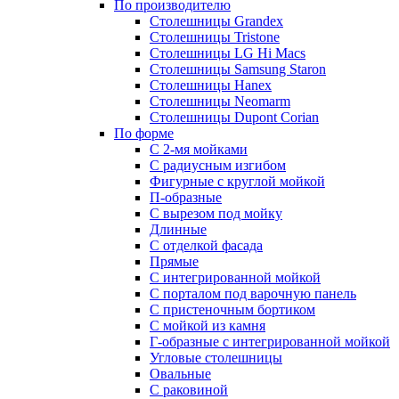
По производителю
Столешницы Grandex
Столешницы Tristone
Столешницы LG Hi Macs
Столешницы Samsung Staron
Столешницы Hanex
Столешницы Neomarm
Столешницы Dupont Corian
По форме
С 2-мя мойками
С радиусным изгибом
Фигурные с круглой мойкой
П-образные
С вырезом под мойку
Длинные
С отделкой фасада
Прямые
С интегрированной мойкой
С порталом под варочную панель
С пристеночным бортиком
С мойкой из камня
Г-образные с интегрированной мойкой
Угловые столешницы
Овальные
C раковиной