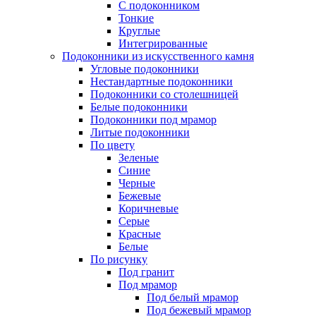
C подоконником
Тонкие
Круглые
Интегрированные
Подоконники из искусственного камня
Угловые подоконники
Нестандартные подоконники
Подоконники со столешницей
Белые подоконники
Подоконники под мрамор
Литые подоконники
По цвету
Зеленые
Синие
Черные
Бежевые
Коричневые
Серые
Красные
Белые
По рисунку
Под гранит
Под мрамор
Под белый мрамор
Под бежевый мрамор