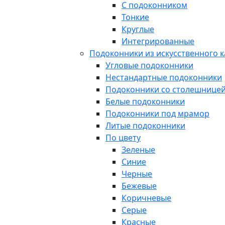
C подоконником
Тонкие
Круглые
Интегрированные
Подоконники из искусственного 
Угловые подоконники
Нестандартные подоконники
Подоконники со столешнице
Белые подоконники
Подоконники под мрамор
Литые подоконники
По цвету
Зеленые
Синие
Черные
Бежевые
Коричневые
Серые
Красные