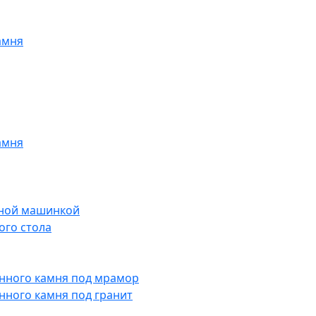
амня
амня
ьной машинкой
ого стола
нного камня под мрамор
нного камня под гранит