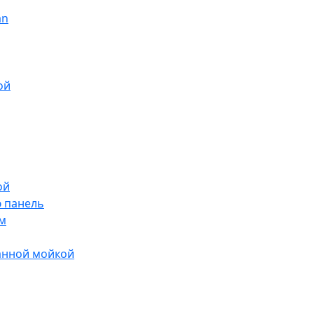
an
ой
ой
ю панель
м
анной мойкой