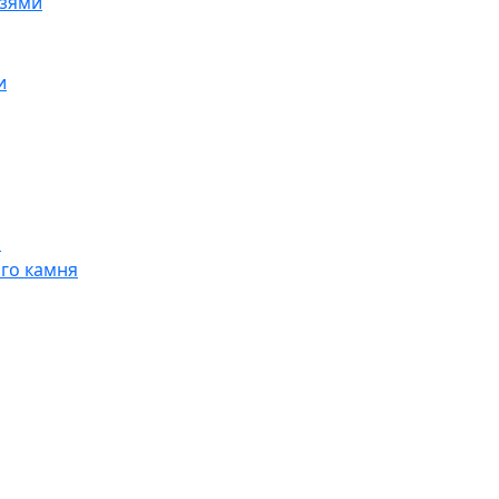
езями
и
я
ого камня