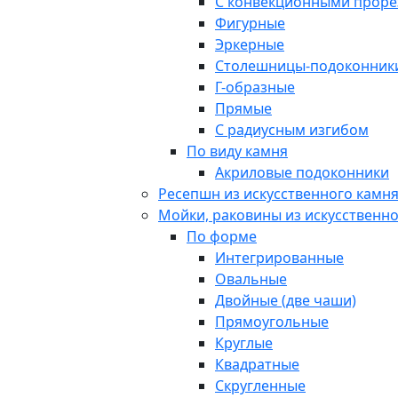
С конвекционными прор
Фигурные
Эркерные
Столешницы-подоконник
Г-образные
Прямые
С радиусным изгибом
По виду камня
Акриловые подоконники
Ресепшн из искусственного камн
Мойки, раковины из искусственн
По форме
Интегрированные
Овальные
Двойные (две чаши)
Прямоугольные
Круглые
Квадратные
Скругленные