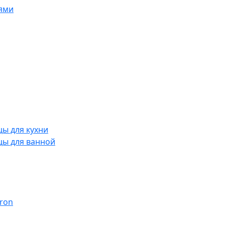
ями
ы для кухни
цы для ванной
ron