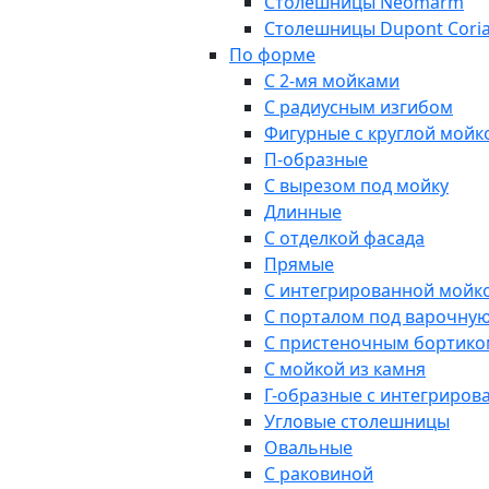
Столешницы Neomarm
Столешницы Dupont Cori
По форме
С 2-мя мойками
С радиусным изгибом
Фигурные с круглой мойк
П-образные
С вырезом под мойку
Длинные
С отделкой фасада
Прямые
С интегрированной мойк
С порталом под варочну
С пристеночным бортико
С мойкой из камня
Г-образные с интегриров
Угловые столешницы
Овальные
C раковиной