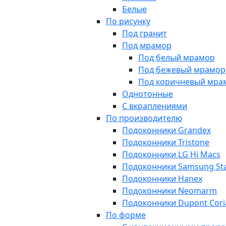
Белые
По рисунку
Под гранит
Под мрамор
Под белый мрамор
Под бежевый мрамор
Под коричневый мра
Однотонные
С вкраплениями
По производителю
Подоконники Grandex
Подоконники Tristone
Подоконники LG Hi Macs
Подоконники Samsung St
Подоконники Hanex
Подоконники Neomarm
Подоконники Dupont Cori
По форме