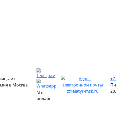
ницы из
+7
амня в Москве
Пн
z@alatyr-msk.ru
20
Мы
онлайн