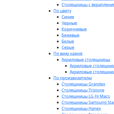
Столешницы с вкраплени
По цвету
Синие
Черные
Коричневые
Бежевые
Белые
Серые
По виду камня
Акриловые столешницы
Акриловые столешниц
Акриловые столешни
По производителю
Столешницы Grandex
Столешницы Tristone
Столешницы LG Hi Macs
Столешницы Samsung Sta
Столешницы Hanex