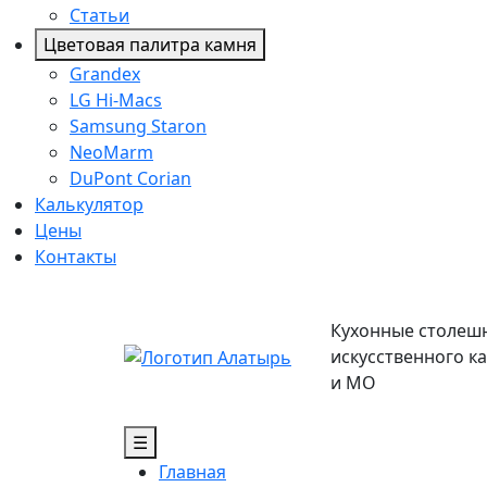
Статьи
Цветовая палитра камня
Grandex
LG Hi-Macs
Samsung Staron
NeoMarm
DuPont Corian
Калькулятор
Цены
Контакты
Кухонные столеш
искусственного к
и МО
☰
Главная