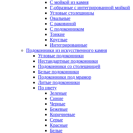
С мойкой из камня
Г-образные с интегрированной мойкой
Угловые столешницы
Овальные
C раковиной
C подоконником
Тонкие
Круглые
Интегрированные
Подоконники из искусственного камня
Угловые подоконники
Нестандартные подоконники
Подоконники со столешницей
Белые подоконники
Подоконники под мрамор
Литые подоконники
По цвету
Зеленые
Синие
Черные
Бежевые
Коричневые
Серые
Красные
Белые