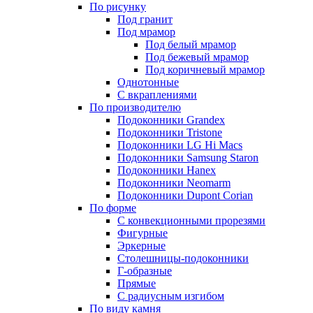
По рисунку
Под гранит
Под мрамор
Под белый мрамор
Под бежевый мрамор
Под коричневый мрамор
Однотонные
С вкраплениями
По производителю
Подоконники Grandex
Подоконники Tristone
Подоконники LG Hi Macs
Подоконники Samsung Staron
Подоконники Hanex
Подоконники Neomarm
Подоконники Dupont Corian
По форме
С конвекционными прорезями
Фигурные
Эркерные
Столешницы-подоконники
Г-образные
Прямые
С радиусным изгибом
По виду камня