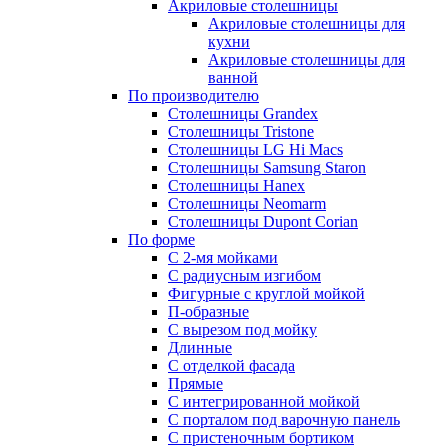
Акриловые столешницы
Акриловые столешницы для
кухни
Акриловые столешницы для
ванной
По производителю
Столешницы Grandex
Столешницы Tristone
Столешницы LG Hi Macs
Столешницы Samsung Staron
Столешницы Hanex
Столешницы Neomarm
Столешницы Dupont Corian
По форме
С 2-мя мойками
С радиусным изгибом
Фигурные с круглой мойкой
П-образные
С вырезом под мойку
Длинные
С отделкой фасада
Прямые
С интегрированной мойкой
С порталом под варочную панель
С пристеночным бортиком