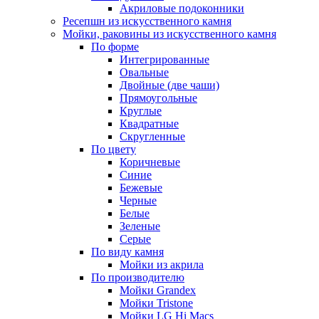
Акриловые подоконники
Ресепшн из искусственного камня
Мойки, раковины из искусственного камня
По форме
Интегрированные
Овальные
Двойные (две чаши)
Прямоугольные
Круглые
Квадратные
Скругленные
По цвету
Коричневые
Синие
Бежевые
Черные
Белые
Зеленые
Серые
По виду камня
Мойки из акрила
По производителю
Мойки Grandex
Мойки Tristone
Мойки LG Hi Macs