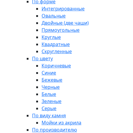
По форме
Интегрированные
Овальные
Двойные (две чаши)
Прямоугольные
Круглые
Квадратные
Скругленные
По цвету
Коричневые
Синие
Бежевые
Черные
Белые
Зеленые
Серые
По виду камня
Мойки из акрила
По производителю