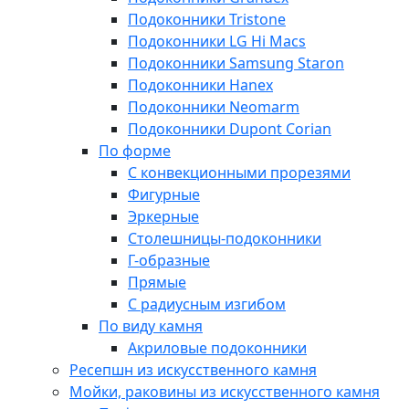
Подоконники Tristone
Подоконники LG Hi Macs
Подоконники Samsung Staron
Подоконники Hanex
Подоконники Neomarm
Подоконники Dupont Corian
По форме
С конвекционными прорезями
Фигурные
Эркерные
Столешницы-подоконники
Г-образные
Прямые
С радиусным изгибом
По виду камня
Акриловые подоконники
Ресепшн из искусственного камня
Мойки, раковины из искусственного камня