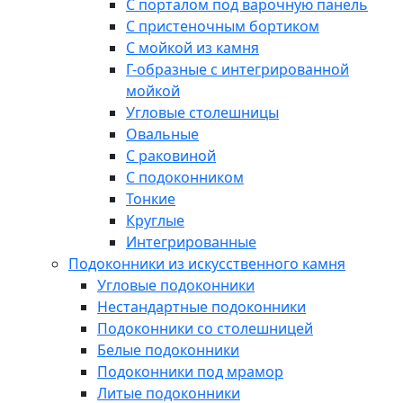
С порталом под варочную панель
С пристеночным бортиком
С мойкой из камня
Г-образные с интегрированной
мойкой
Угловые столешницы
Овальные
C раковиной
C подоконником
Тонкие
Круглые
Интегрированные
Подоконники из искусственного камня
Угловые подоконники
Нестандартные подоконники
Подоконники со столешницей
Белые подоконники
Подоконники под мрамор
Литые подоконники