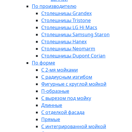
По производителю
Столешницы Grandex
Столешницы Tristone
Столешницы LG Hi Macs
Столешницы Samsung Staron
Столешницы Hanex
Столешницы Neomarm
Столешницы Dupont Corian
По форме
С 2-мя мойками
С радиусным изгибом
Фигурные с круглой мойкой
П-образные
С вырезом под мойку
Длинные
С отделкой фасада
Прямые
С интегрированной мойкой