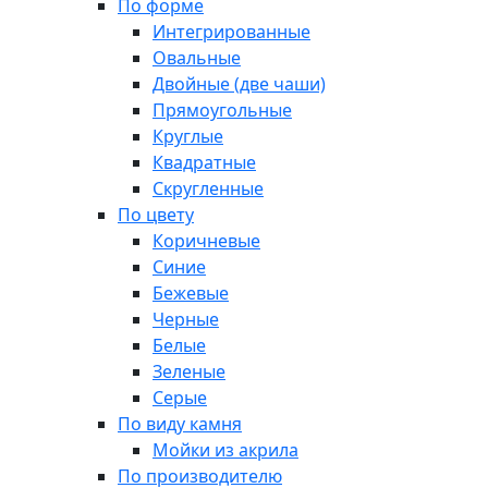
По форме
Интегрированные
Овальные
Двойные (две чаши)
Прямоугольные
Круглые
Квадратные
Скругленные
По цвету
Коричневые
Синие
Бежевые
Черные
Белые
Зеленые
Серые
По виду камня
Мойки из акрила
По производителю