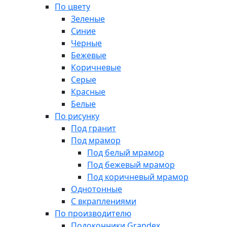
По цвету
Зеленые
Синие
Черные
Бежевые
Коричневые
Серые
Красные
Белые
По рисунку
Под гранит
Под мрамор
Под белый мрамор
Под бежевый мрамор
Под коричневый мрамор
Однотонные
С вкраплениями
По производителю
Подоконники Grandex