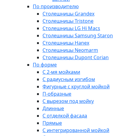
По производителю
Столешницы Grandex
Столешницы Tristone
Столешницы LG Hi Macs
Столешницы Samsung Staron
Столешницы Hanex
Столешницы Neomarm
Столешницы Dupont Corian
По форме
С 2-мя мойками
С радиусным изгибом
Фигурные с круглой мойкой
П-образные
С вырезом под мойку
Длинные
С отделкой фасада
Прямые
С интегрированной мойкой