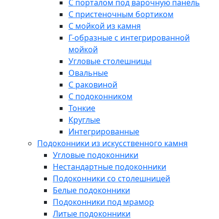
С порталом под варочную панель
С пристеночным бортиком
С мойкой из камня
Г-образные с интегрированной
мойкой
Угловые столешницы
Овальные
C раковиной
C подоконником
Тонкие
Круглые
Интегрированные
Подоконники из искусственного камня
Угловые подоконники
Нестандартные подоконники
Подоконники со столешницей
Белые подоконники
Подоконники под мрамор
Литые подоконники