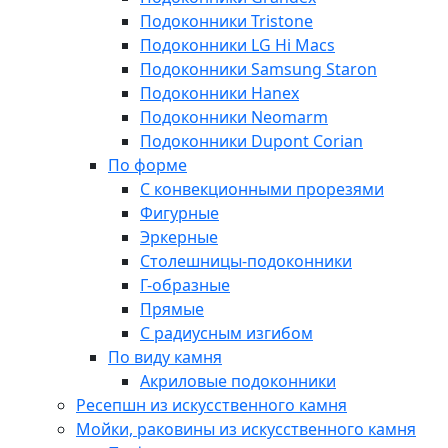
Подоконники Tristone
Подоконники LG Hi Macs
Подоконники Samsung Staron
Подоконники Hanex
Подоконники Neomarm
Подоконники Dupont Corian
По форме
С конвекционными прорезями
Фигурные
Эркерные
Столешницы-подоконники
Г-образные
Прямые
С радиусным изгибом
По виду камня
Акриловые подоконники
Ресепшн из искусственного камня
Мойки, раковины из искусственного камня