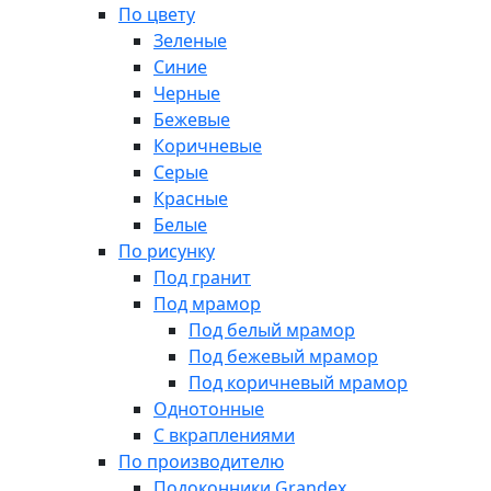
По цвету
Зеленые
Синие
Черные
Бежевые
Коричневые
Серые
Красные
Белые
По рисунку
Под гранит
Под мрамор
Под белый мрамор
Под бежевый мрамор
Под коричневый мрамор
Однотонные
С вкраплениями
По производителю
Подоконники Grandex