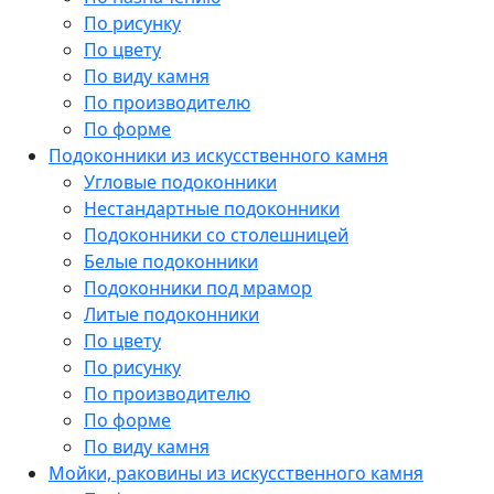
По рисунку
По цвету
По виду камня
По производителю
По форме
Подоконники из искусственного камня
Угловые подоконники
Нестандартные подоконники
Подоконники со столешницей
Белые подоконники
Подоконники под мрамор
Литые подоконники
По цвету
По рисунку
По производителю
По форме
По виду камня
Мойки, раковины из искусственного камня