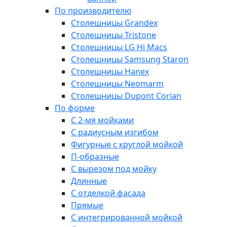
По производителю
Столешницы Grandex
Столешницы Tristone
Столешницы LG Hi Macs
Столешницы Samsung Staron
Столешницы Hanex
Столешницы Neomarm
Столешницы Dupont Corian
По форме
С 2-мя мойками
С радиусным изгибом
Фигурные с круглой мойкой
П-образные
С вырезом под мойку
Длинные
С отделкой фасада
Прямые
С интегрированной мойкой