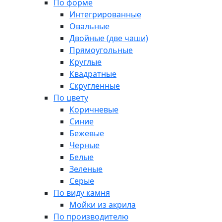
По форме
Интегрированные
Овальные
Двойные (две чаши)
Прямоугольные
Круглые
Квадратные
Скругленные
По цвету
Коричневые
Синие
Бежевые
Черные
Белые
Зеленые
Серые
По виду камня
Мойки из акрила
По производителю