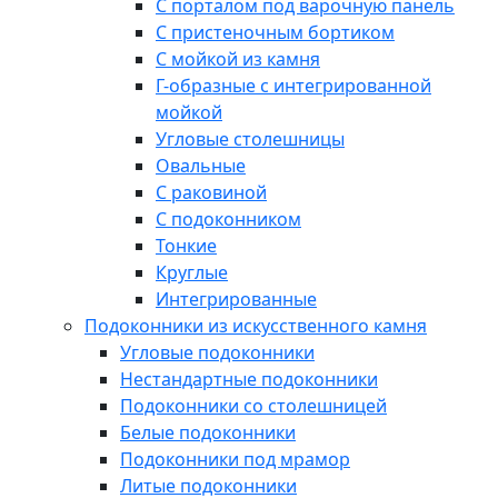
С порталом под варочную панель
С пристеночным бортиком
С мойкой из камня
Г-образные с интегрированной
мойкой
Угловые столешницы
Овальные
C раковиной
C подоконником
Тонкие
Круглые
Интегрированные
Подоконники из искусственного камня
Угловые подоконники
Нестандартные подоконники
Подоконники со столешницей
Белые подоконники
Подоконники под мрамор
Литые подоконники