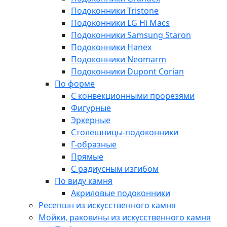
Подоконники Tristone
Подоконники LG Hi Macs
Подоконники Samsung Staron
Подоконники Hanex
Подоконники Neomarm
Подоконники Dupont Corian
По форме
С конвекционными прорезями
Фигурные
Эркерные
Столешницы-подоконники
Г-образные
Прямые
С радиусным изгибом
По виду камня
Акриловые подоконники
Ресепшн из искусственного камня
Мойки, раковины из искусственного камня