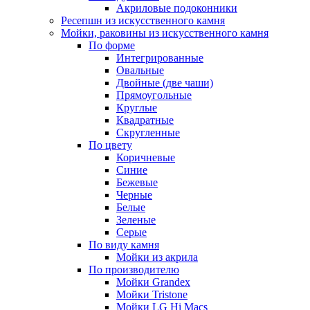
Акриловые подоконники
Ресепшн из искусственного камня
Мойки, раковины из искусственного камня
По форме
Интегрированные
Овальные
Двойные (две чаши)
Прямоугольные
Круглые
Квадратные
Скругленные
По цвету
Коричневые
Синие
Бежевые
Черные
Белые
Зеленые
Серые
По виду камня
Мойки из акрила
По производителю
Мойки Grandex
Мойки Tristone
Мойки LG Hi Macs