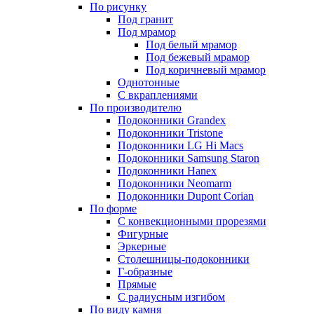
По рисунку
Под гранит
Под мрамор
Под белый мрамор
Под бежевый мрамор
Под коричневый мрамор
Однотонные
С вкраплениями
По производителю
Подоконники Grandex
Подоконники Tristone
Подоконники LG Hi Macs
Подоконники Samsung Staron
Подоконники Hanex
Подоконники Neomarm
Подоконники Dupont Corian
По форме
С конвекционными прорезями
Фигурные
Эркерные
Столешницы-подоконники
Г-образные
Прямые
С радиусным изгибом
По виду камня