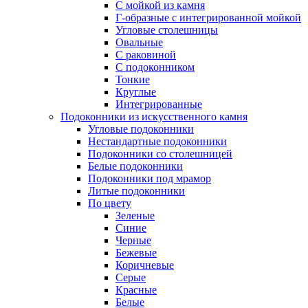
С мойкой из камня
Г-образные с интегрированной мойкой
Угловые столешницы
Овальные
C раковиной
C подоконником
Тонкие
Круглые
Интегрированные
Подоконники из искусственного камня
Угловые подоконники
Нестандартные подоконники
Подоконники со столешницей
Белые подоконники
Подоконники под мрамор
Литые подоконники
По цвету
Зеленые
Синие
Черные
Бежевые
Коричневые
Серые
Красные
Белые