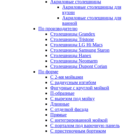
Акриловые столешницы
Акриловые столешницы для
кухни
Акриловые столешницы для
ванной
По производителю
Столешницы Grandex
Столешницы Tristone
Столешницы LG Hi Macs
Столешницы Samsung Staron
Столешницы Hanex
Столешницы Neomarm
Столешницы Dupont Corian
По форме
С 2-мя мойками
С радиусным изгибом
Фигурные с круглой мойкой
П-образные
С вырезом под мойку
Длинные
С отделкой фасада
Прямые
С интегрированной мойкой
С порталом под варочную панель
С пристеночным бортиком