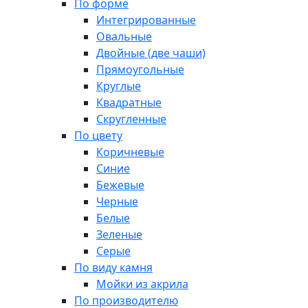
По форме
Интегрированные
Овальные
Двойные (две чаши)
Прямоугольные
Круглые
Квадратные
Скругленные
По цвету
Коричневые
Синие
Бежевые
Черные
Белые
Зеленые
Серые
По виду камня
Мойки из акрила
По производителю