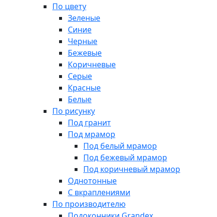
По цвету
Зеленые
Синие
Черные
Бежевые
Коричневые
Серые
Красные
Белые
По рисунку
Под гранит
Под мрамор
Под белый мрамор
Под бежевый мрамор
Под коричневый мрамор
Однотонные
С вкраплениями
По производителю
Подоконники Grandex