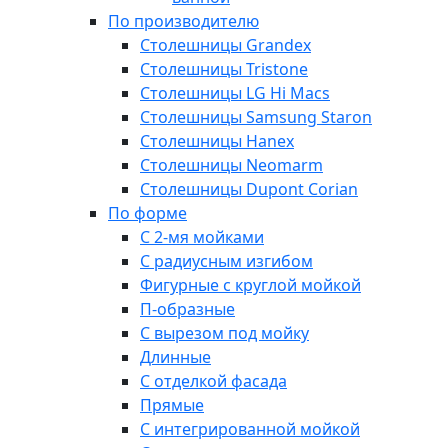
По производителю
Столешницы Grandex
Столешницы Tristone
Столешницы LG Hi Macs
Столешницы Samsung Staron
Столешницы Hanex
Столешницы Neomarm
Столешницы Dupont Corian
По форме
С 2-мя мойками
С радиусным изгибом
Фигурные с круглой мойкой
П-образные
С вырезом под мойку
Длинные
С отделкой фасада
Прямые
С интегрированной мойкой