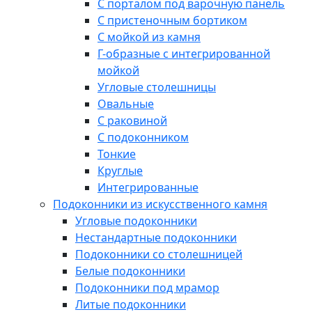
С порталом под варочную панель
С пристеночным бортиком
С мойкой из камня
Г-образные с интегрированной
мойкой
Угловые столешницы
Овальные
C раковиной
C подоконником
Тонкие
Круглые
Интегрированные
Подоконники из искусственного камня
Угловые подоконники
Нестандартные подоконники
Подоконники со столешницей
Белые подоконники
Подоконники под мрамор
Литые подоконники