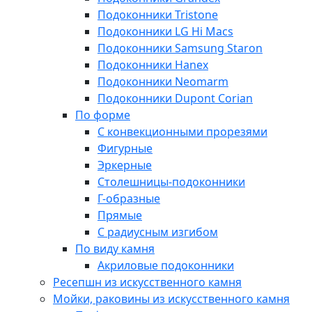
Подоконники Tristone
Подоконники LG Hi Macs
Подоконники Samsung Staron
Подоконники Hanex
Подоконники Neomarm
Подоконники Dupont Corian
По форме
С конвекционными прорезями
Фигурные
Эркерные
Столешницы-подоконники
Г-образные
Прямые
С радиусным изгибом
По виду камня
Акриловые подоконники
Ресепшн из искусственного камня
Мойки, раковины из искусственного камня